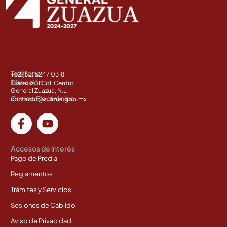
Teléfono:
+52 (82) 5247 0318
Dirección
Juárez #111 Col. Centro
General Zuazua, N.L.
Correo Electrónico
contacto@zuazua.gob.mx
Accesos de interés
Pago de Predial
Reglamentos
Trámites y Servicios
Sesiones de Cabildo
Aviso de Privacidad