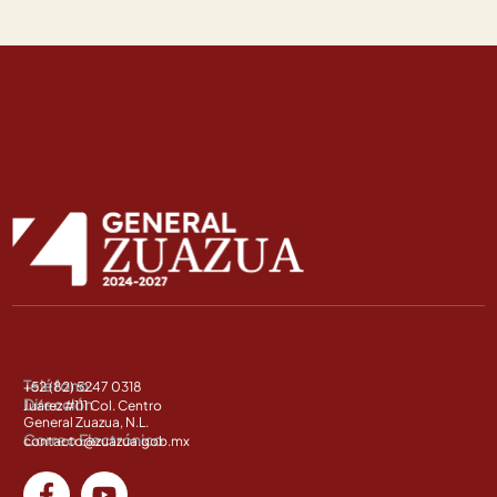
Teléfono:
+52 (82) 5247 0318
Dirección
Juárez #111 Col. Centro
General Zuazua, N.L.
Correo Electrónico
contacto@zuazua.gob.mx