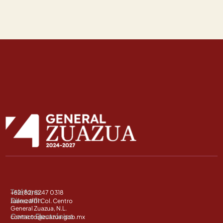
Teléfono:
+52 (82) 5247 0318
Dirección
Juárez #111 Col. Centro
General Zuazua, N.L.
Correo Electrónico
contacto@zuazua.gob.mx