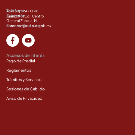
Teléfono:
+52 (82) 5247 0318
Dirección
Juárez #111 Col. Centro
General Zuazua, N.L.
Correo Electrónico
contacto@zuazua.gob.mx
Accesos de interés
Pago de Predial
Reglamentos
Trámites y Servicios
Sesiones de Cabildo
Aviso de Privacidad